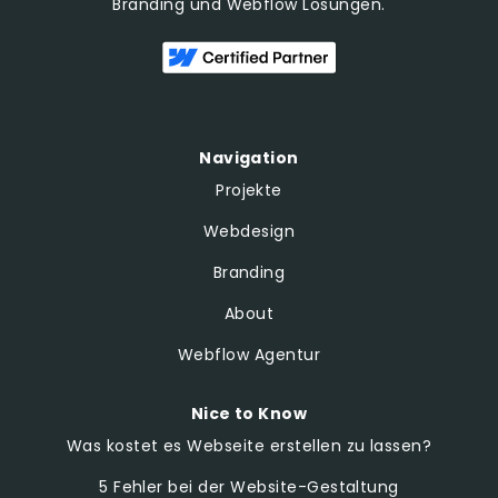
Branding und Webflow Lösungen.
vor dem Besuch
dieser Website
gesehen hat.
IDE
1 Jahr
Dieses Cookie
Google LLC
wird von
.doubleclick.net
Doubleclick
gesetzt und
enthält
Informationen
Navigation
darüber, wie der
Endbenutzer die
Projekte
Website nutzt,
sowie über
Werbung, die
Webdesign
der Endbenutzer
möglicherweise
Branding
vor dem Besuch
dieser Website
gesehen hat.
About
Webflow Agentur
Nice to Know
Was kostet es Webseite erstellen zu lassen?
5 Fehler bei der Website-Gestaltung