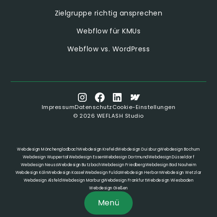
Zielgruppe richtig ansprechen
Webflow für KMUs
Webflow vs. WordPress
Impressum
Datenschutz
Cookie-Einstellungen
©
2026
WEFLASH Studio
Webdesign Mönchengladbach
Webdesign Krefeld
Webdesign Duisburg
Webdesign Bochum
Webdesign Wuppertal
Webdesign Essen
Webdesign Dortmund
Webdesign Düsseldorf
Webdesign Neuss
Webdesign Butzbach
Webdesign Friedberg
Webdesign Bad Nauheim
Webdesign Köln
Webdesign Kassel
Webdesign Fulda
Webdesign Herborn
Webdesign Wetzlar
Webdesign Alsfeld
Webdesign Marburg
Webdesign Frankfurt
Webdesign Wiesbaden
Webdesign Gießen
Menü